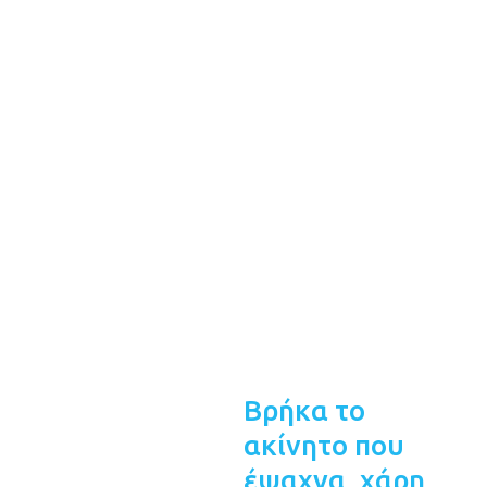
Βρήκα το
ακίνητο που
έψαχνα, χάρη