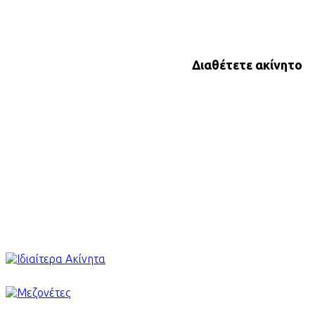
Διαθέτετε ακίνητο
προς πώληση ή ενοικίαση?
Καλέστε τώρα την Karavas Real Estate!