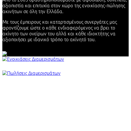
αξιοπιστία και επιτυχία στον χώρο της ενοικίασης-πώλησης
ακινήτων σε όλη την Ελλάδα.
Με τους έμπειρους και καταρτισμένους συνεργάτες μας
φροντίζουμε ώστε ο κάθε ενδιαφερόμενος να βρει το
ακίνητο των ονείρων του αλλά και κάθε ιδιοκτήτης να
αξιοποιήσει με ιδανικό τρόπο το ακίνητό του.