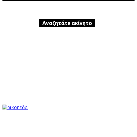
Αναζητάτε ακίνητο
προς αγορά ή ενοικίαση?
Καλέστε τώρα την Karavas Real
Estate!