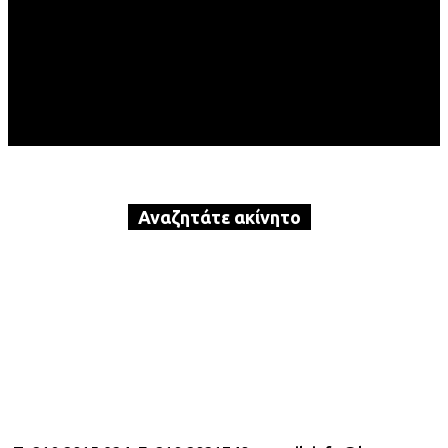
Αναζητάτε ακίνητο
προς αγορά ή ενοικίαση?
Καλέστε τώρα την Karavas Real
Estate!