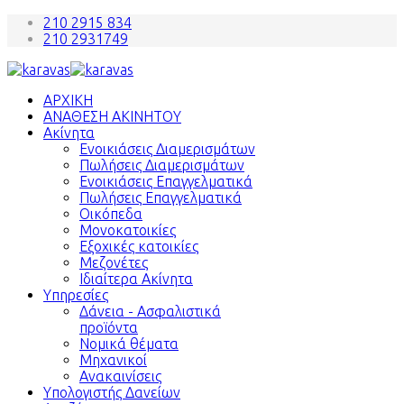
210 2915 834
210 2931749
ΑΡΧΙΚΗ
ΑΝΑΘΕΣΗ ΑΚΙΝΗΤΟΥ
Ακίνητα
Ενοικιάσεις Διαμερισμάτων
Πωλήσεις Διαμερισμάτων
Ενοικιάσεις Επαγγελματικά
Πωλήσεις Επαγγελματικά
Οικόπεδα
Μονοκατοικίες
Εξοχικές κατοικίες
Μεζονέτες
Ιδιαίτερα Ακίνητα
Υπηρεσίες
Δάνεια - Ασφαλιστικά
προϊόντα
Νομικά θέματα
Μηχανικοί
Ανακαινίσεις
Υπολογιστής Δανείων