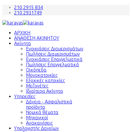
210 2915 834
210 2931749
ΑΡΧΙΚΗ
ΑΝΑΘΕΣΗ ΑΚΙΝΗΤΟΥ
Ακίνητα
Ενοικιάσεις Διαμερισμάτων
Πωλήσεις Διαμερισμάτων
Ενοικιάσεις Επαγγελματικά
Πωλήσεις Επαγγελματικά
Οικόπεδα
Μονοκατοικίες
Εξοχικές κατοικίες
Μεζονέτες
Ιδιαίτερα Ακίνητα
Υπηρεσίες
Δάνεια - Ασφαλιστικά
προϊόντα
Νομικά θέματα
Μηχανικοί
Ανακαινίσεις
Υπολογιστής Δανείων