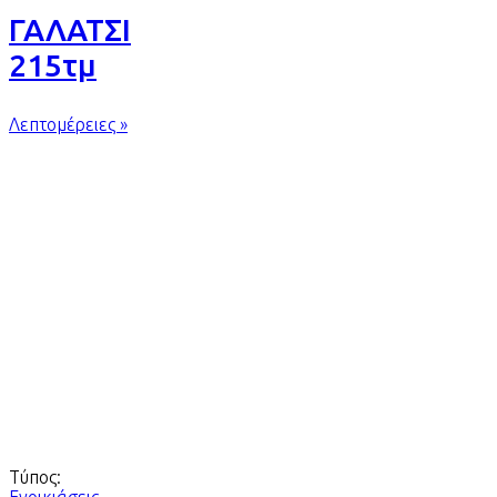
ΓΑΛΑΤΣΙ
215τμ
Λεπτομέρειες »
Τύπος: