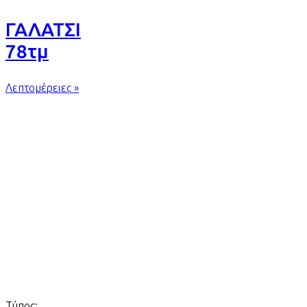
ΓΑΛΑΤΣΙ
78τμ
Λεπτομέρειες »
Τύπος: