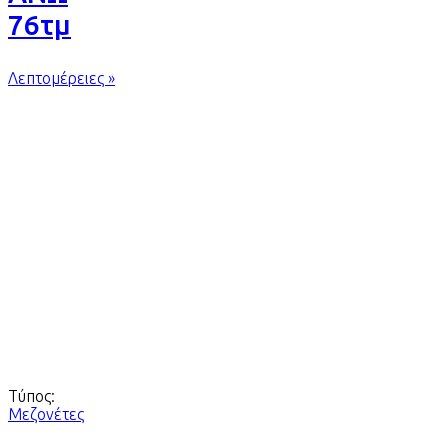
76τμ
Λεπτομέρειες »
Τύπος:
Μεζονέτες