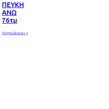
ΠΕΥΚΗ
ΑΝΩ
76τμ
Λεπτομέρειες »