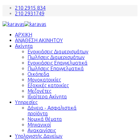
210 2915 834
210 2931749
ΑΡΧΙΚΗ
ΑΝΑΘΕΣΗ ΑΚΙΝΗΤΟΥ
Ακίνητα
Ενοικιάσεις Διαμερισμάτων
Πωλήσεις Διαμερισμάτων
Ενοικιάσεις Επαγγελματικά
Πωλήσεις Επαγγελματικά
Οικόπεδα
Μονοκατοικίες
Εξοχικές κατοικίες
Μεζονέτες
Ιδιαίτερα Ακίνητα
Υπηρεσίες
Δάνεια - Ασφαλιστικά
προϊόντα
Νομικά θέματα
Μηχανικοί
Ανακαινίσεις
Υπολογιστής Δανείων