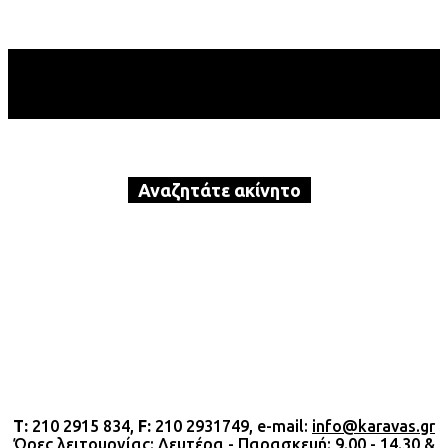
Αναζητάτε ακίνητο
προς αγορά ή ενοικίαση?
Καλέστε τώρα την Karavas Real
Estate!
Τ:
210 2915 834,
F:
210 2931749, e-mail:
info@karavas.gr
Ώρες λειτουργίας: Δευτέρα - Παρασκευή: 9.00 - 14.30 &