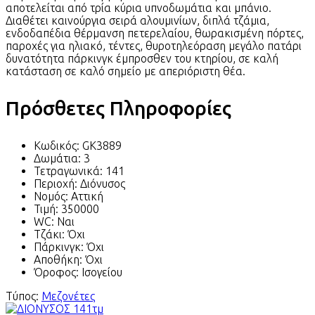
αποτελείται από τρία κύρια υπνοδωμάτια και μπάνιο.
Διαθέτει καινούργια σειρά αλουμινίων, διπλά τζάμια,
ενδοδαπέδια θέρμανση πετερελαίου, θωρακισμένη πόρτες,
παροχές για ηλιακό, τέντες, θυροτηλεόραση μεγάλο πατάρι
δυνατότητα πάρκινγκ έμπροσθεν του κτηρίου, σε καλή
κατάσταση σε καλό σημείο με απεριόριστη θέα.
Πρόσθετες Πληροφορίες
Κωδικός:
GK3889
Δωμάτια:
3
Τετραγωνικά:
141
Περιοχή:
Διόνυσος
Νομός:
Αττική
Τιμή:
350000
WC:
Ναι
Τζάκι:
Όχι
Πάρκινγκ:
Όχι
Αποθήκη:
Όχι
Όροφος:
Ισογείου
Τύπος:
Μεζονέτες