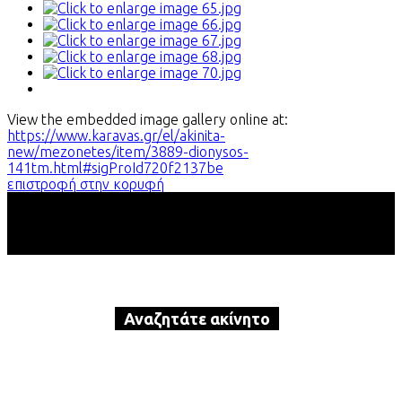
View the embedded image gallery online at:
https://www.karavas.gr/el/akinita-
new/mezonetes/item/3889-dionysos-
141tm.html#sigProId720f2137be
επιστροφή στην κορυφή
Αναζητάτε ακίνητο
προς αγορά ή ενοικίαση?
Καλέστε τώρα την Karavas Real
Estate!