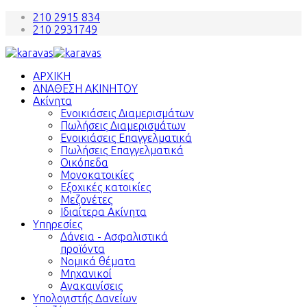
210 2915 834
210 2931749
ΑΡΧΙΚΗ
ΑΝΑΘΕΣΗ ΑΚΙΝΗΤΟΥ
Ακίνητα
Ενοικιάσεις Διαμερισμάτων
Πωλήσεις Διαμερισμάτων
Ενοικιάσεις Επαγγελματικά
Πωλήσεις Επαγγελματικά
Οικόπεδα
Μονοκατοικίες
Εξοχικές κατοικίες
Μεζονέτες
Ιδιαίτερα Ακίνητα
Υπηρεσίες
Δάνεια - Ασφαλιστικά
προϊόντα
Νομικά θέματα
Μηχανικοί
Ανακαινίσεις
Υπολογιστής Δανείων