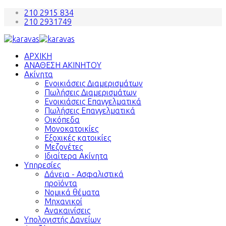
210 2915 834
210 2931749
ΑΡΧΙΚΗ
ΑΝΑΘΕΣΗ ΑΚΙΝΗΤΟΥ
Ακίνητα
Ενοικιάσεις Διαμερισμάτων
Πωλήσεις Διαμερισμάτων
Ενοικιάσεις Επαγγελματικά
Πωλήσεις Επαγγελματικά
Οικόπεδα
Μονοκατοικίες
Εξοχικές κατοικίες
Μεζονέτες
Ιδιαίτερα Ακίνητα
Υπηρεσίες
Δάνεια - Ασφαλιστικά
προϊόντα
Νομικά θέματα
Μηχανικοί
Ανακαινίσεις
Υπολογιστής Δανείων