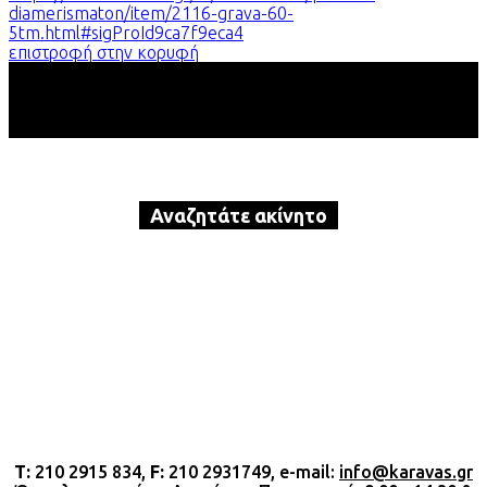
diamerismaton/item/2116-grava-60-
5tm.html#sigProId9ca7f9eca4
επιστροφή στην κορυφή
Αναζητάτε ακίνητο
προς αγορά ή ενοικίαση?
Καλέστε τώρα την Karavas Real
Estate!
Τ:
210 2915 834,
F:
210 2931749, e-mail:
info@karavas.gr