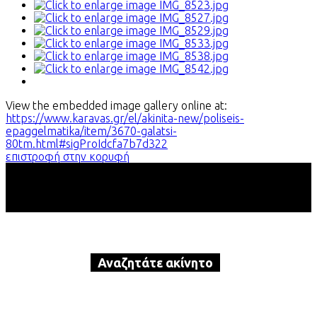
View the embedded image gallery online at:
https://www.karavas.gr/el/akinita-new/poliseis-
epaggelmatika/item/3670-galatsi-
80tm.html#sigProIdcfa7b7d322
επιστροφή στην κορυφή
Αναζητάτε ακίνητο
προς αγορά ή ενοικίαση?
Καλέστε τώρα την Karavas Real
Estate!