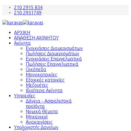
210 2915 834
210 2931749
ΑΡΧΙΚΗ
ΑΝΑΘΕΣΗ ΑΚΙΝΗΤΟΥ
Ακίνητα
Ενοικιάσεις Διαμερισμάτων
Πωλήσεις Διαμερισμάτων
Ενοικιάσεις Επαγγελματικά
Πωλήσεις Επαγγελματικά
Οικόπεδα
Μονοκατοικίες
Εξοχικές κατοικίες
Μεζονέτες
Ιδιαίτερα Ακίνητα
Υπηρεσίες
Δάνεια - Ασφαλιστικά
προϊόντα
Νομικά θέματα
Μηχανικοί
Ανακαινίσεις
Υπολογιστής Δανείων